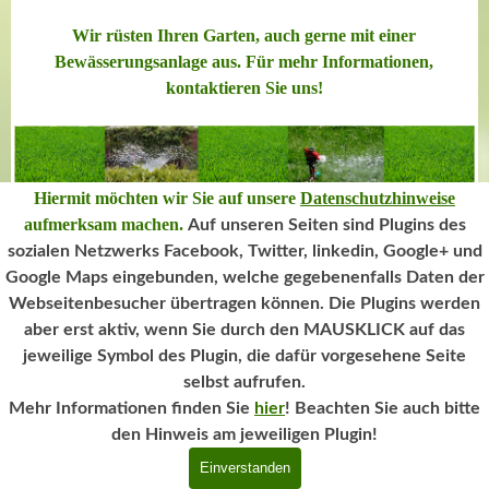
Wir rüsten Ihren Garten, auch gerne
mit einer
Bewässerungsanlage aus. Für mehr Informationen,
kontaktieren Sie uns!
Hiermit möchten wir Sie auf unsere
Datenschutzhinweise
aufmerksam machen.
Auf unseren Seiten sind Plugins des
sozialen Netzwerks Facebook, Twitter, linkedin,
Google+ und
Google Maps eingebunden
, welche gegebenenfalls Daten der
Impressum
|
Datenschutzbestimmungen
|
Webseitenbesucher übertragen können.
Die Plugins werden
Haftungsausschluss
|
Kontakt/Anfahrt
aber erst aktiv, wenn Sie durch den MAUSKLICK auf das
Created by
Webdesign Vanessa Süßmuth
jeweilige Symbol des Plugin, die dafür vorgesehene Seite
selbst aufrufen.
Zum Warenkorb
Mehr Informationen finden Sie
hier
!
Beachten Sie auch bitte
den Hinweis am jeweiligen Plugin!
0,00 €
Einverstanden