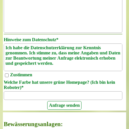
Hinweise zum Datenschutz
*
Ich habe die Datenschutzerklärung zur Kenntnis
genommen. Ich stimme zu, dass meine Angaben und Daten
zur Beantwortung meiner Anfrage elektronisch erhoben
und gespeichert werden.
Hinweis: Sie können Ihre Einwilligung jederzeit für die
Zustimmen
Zukunft per E-Mail an epmann.stefan@web.de
Welche Farbe hat unsere grüne Homepage? (Ich bin kein
widerrufen.
Roboter)
*
Bewässerungsanlagen: