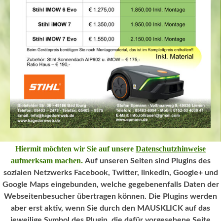
Hiermit möchten wir Sie auf unsere
Datenschutzhinweise
aufmerksam machen.
Auf unseren Seiten sind Plugins des
sozialen Netzwerks Facebook, Twitter, linkedin,
Google+ und
Google Maps eingebunden
, welche gegebenenfalls Daten der
Impressum
|
Datenschutzbestimmungen
|
Webseitenbesucher übertragen können.
Die Plugins werden
Haftungsausschluss
|
Kontakt/Anfahrt
aber erst aktiv, wenn Sie durch den MAUSKLICK auf das
Created by
Webdesign Vanessa Süßmuth
jeweilige Symbol des Plugin, die dafür vorgesehene Seite